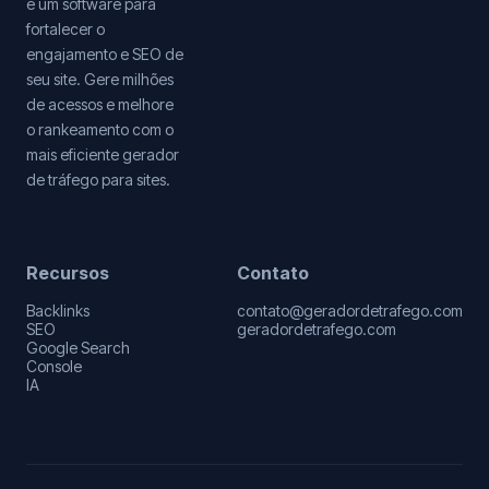
é um software para
fortalecer o
engajamento e SEO de
seu site. Gere milhões
de acessos e melhore
o rankeamento com o
mais eficiente gerador
de tráfego para sites.
Recursos
Contato
Backlinks
contato@geradordetrafego.com
SEO
geradordetrafego.com
Google Search
Console
IA