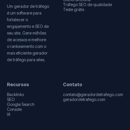
Tráfego SEO de qualidade
Um gerador de tráfego
Teste grátis
é um software para
fortalecer o
engajamento e SEO de
seu site. Gere milhões
de acessos e melhore
o rankeamento com o
mais eficiente gerador
de tráfego para sites.
Recursos
Contato
Backlinks
contato@geradordetrafego.com
SEO
geradordetrafego.com
Google Search
Console
IA