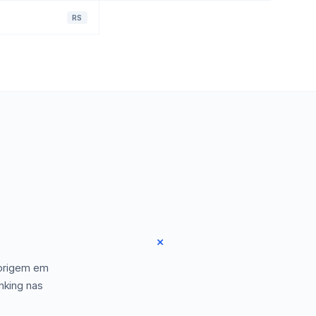
RS
 origem em
nking nas