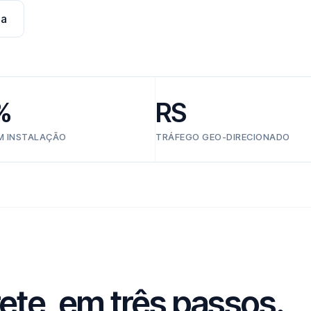
na
%
RS
EM INSTALAÇÃO
TRÁFEGO GEO-DIRECIONADO
ete, em três passos.