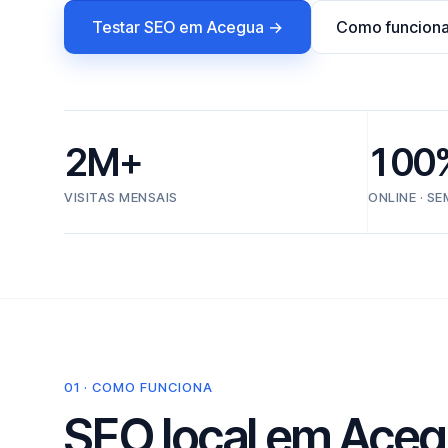
Testar SEO em Acegua →
Como funcion
2M+
100
VISITAS MENSAIS
ONLINE · S
01 · COMO FUNCIONA
SEO local em Aceg