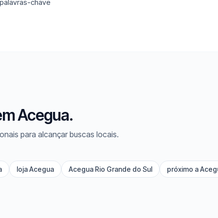
 palavras-chave
 em Acegua.
onais para alcançar buscas locais.
a
loja Acegua
Acegua Rio Grande do Sul
próximo a Aceg