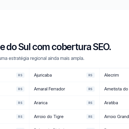
de do Sul com cobertura SEO.
a estratégia regional ainda mais ampla.
Ajuricaba
Alecrim
RS
RS
Amaral Ferrador
Ametista do 
RS
RS
Ararica
Aratiba
RS
RS
Arroio do Tigre
Arroio Gran
RS
RS