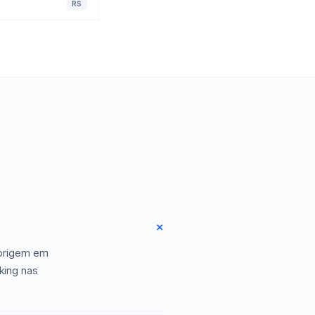
RS
 origem em
king nas