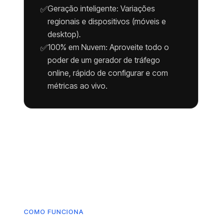
Geração inteligente: Variações
✅
regionais e dispositivos (móveis e
desktop).
100% em Nuvem: Aproveite todo o
✅
poder de um gerador de tráfego
online, rápido de configurar e com
métricas ao vivo.
COMO FUNCIONA