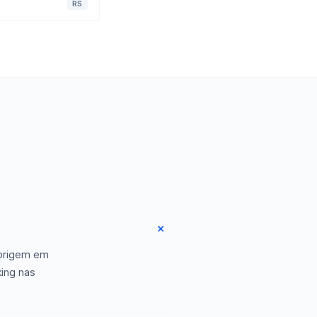
RS
 origem em
king nas