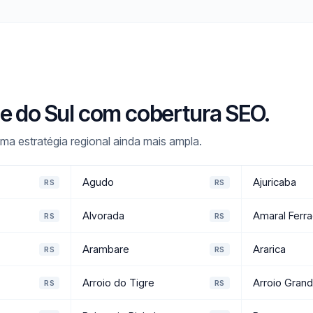
de do Sul com cobertura SEO.
a estratégia regional ainda mais ampla.
Agudo
Ajuricaba
RS
RS
Alvorada
Amaral Ferra
RS
RS
Arambare
Ararica
RS
RS
Arroio do Tigre
Arroio Gran
RS
RS