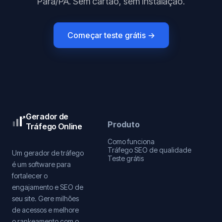
Para/PA. Sem cartão, sem instalação.
Começar teste grátis →
Gerador de
Produto
Tráfego Online
Como funciona
Tráfego SEO de qualidade
Um gerador de tráfego
Teste grátis
é um software para
fortalecer o
engajamento e SEO de
seu site. Gere milhões
de acessos e melhore
o rankeamento com o