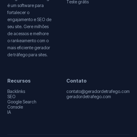
Teste grátis
é um software para
fortalecer o
engajamento e SEO de
seu site. Gere milhões
de acessos e melhore
o rankeamento com o
mais eficiente gerador
de tráfego para sites.
Recursos
Contato
Backlinks
contato@geradordetrafego.com
SEO
geradordetrafego.com
Google Search
Console
IA