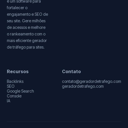
é um software para
fortalecer o
engajamento e SEO de
seu site. Gere milhões
de acessos e melhore
o rankeamento com o
mais eficiente gerador
de tráfego para sites.
Recursos
Contato
Backlinks
contato@geradordetrafego.com
SEO
geradordetrafego.com
Google Search
Console
IA