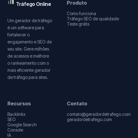
Produto
Tráfego Online
Como funciona
Tráfego SEO de qualidade
Um gerador de tráfego
Teste grátis
é um software para
fortalecer o
engajamento e SEO de
seu site. Gere milhões
de acessos e melhore
o rankeamento com o
mais eficiente gerador
de tráfego para sites.
Recursos
Contato
Backlinks
contato@geradordetrafego.com
SEO
geradordetrafego.com
Google Search
Console
IA