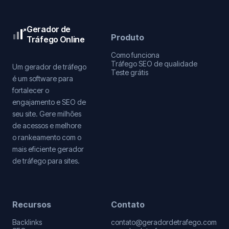
Gerador de
Produto
Tráfego Online
Como funciona
Tráfego SEO de qualidade
Um gerador de tráfego
Teste grátis
é um software para
fortalecer o
engajamento e SEO de
seu site. Gere milhões
de acessos e melhore
o rankeamento com o
mais eficiente gerador
de tráfego para sites.
Recursos
Contato
Backlinks
contato@geradordetrafego.com