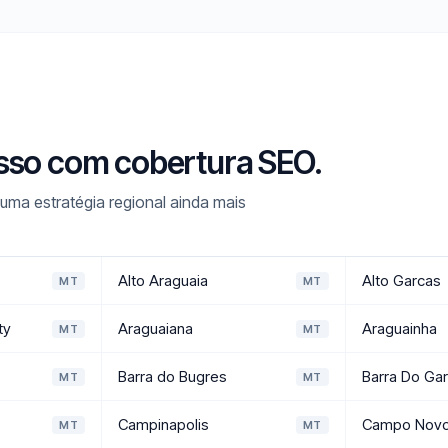
sso com cobertura SEO.
ma estratégia regional ainda mais
Alto Araguaia
Alto Garcas
MT
MT
ty
Araguaiana
Araguainha
MT
MT
Barra do Bugres
Barra Do Ga
MT
MT
Campinapolis
Campo Novo 
MT
MT