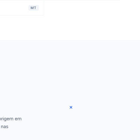
MT
 origem em
 nas