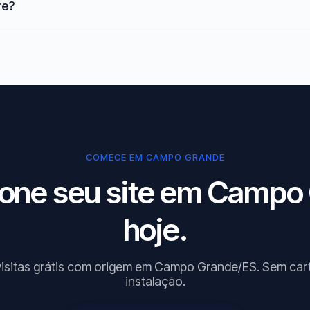
re?
COMECE EM CAMPO GRANDE
ione seu site em Campo
hoje.
visitas grátis com origem em Campo Grande/ES. Sem car
instalação.