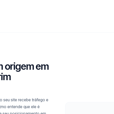
m origem em
rim
 seu site recebe tráfego e
itmo entende que ele é
ra seu posicionamento em