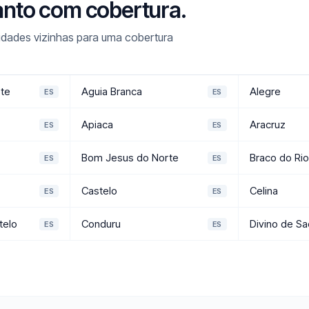
Santo com cobertura.
idades vizinhas para uma cobertura
te
Aguia Branca
Alegre
ES
ES
Apiaca
Aracruz
ES
ES
Bom Jesus do Norte
Braco do Rio
ES
ES
Castelo
Celina
ES
ES
telo
Conduru
Divino de S
ES
ES