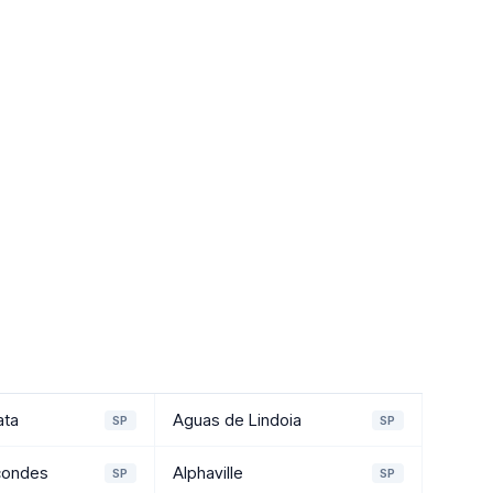
ata
Aguas de Lindoia
SP
SP
condes
Alphaville
SP
SP