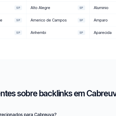
Alto Alegre
Aluminio
SP
SP
se
Americo de Campos
Amparo
SP
SP
Anhembi
Aparecida
SP
SP
ntes sobre backlinks em Cabreuv
irecionados para Cabreuva?