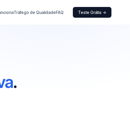
unciona
Tráfego de Qualidade
FAQ
Teste Grátis →
va
.