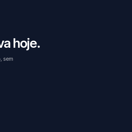
va hoje.
o, sem