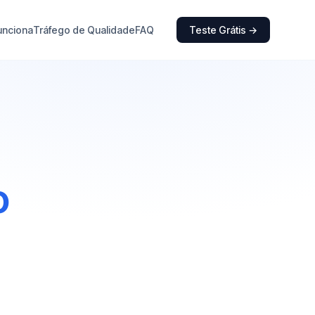
unciona
Tráfego de Qualidade
FAQ
Teste Grátis →
o