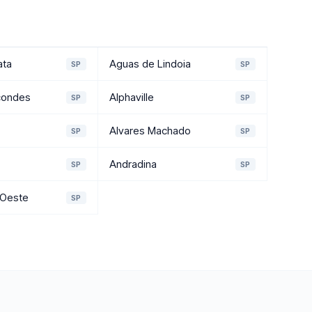
ata
Aguas de Lindoia
SP
SP
condes
Alphaville
SP
SP
Alvares Machado
SP
SP
Andradina
SP
SP
'Oeste
SP