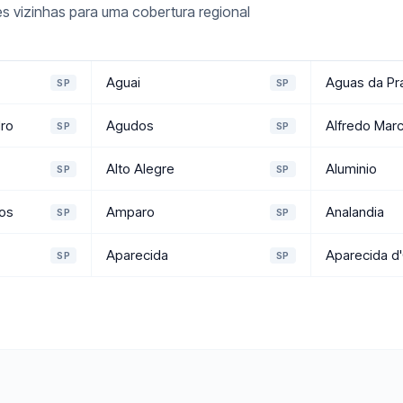
s vizinhas para uma cobertura regional
Aguai
Aguas da Pr
SP
SP
ro
Agudos
Alfredo Mar
SP
SP
Alto Alegre
Aluminio
SP
SP
os
Amparo
Analandia
SP
SP
Aparecida
Aparecida d
SP
SP