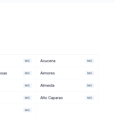
Acucena
MG
MG
osas
Aimores
MG
MG
Almeida
MG
MG
Alto Caparao
MG
MG
MG