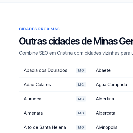
CIDADES PRÓXIMAS
Outras cidades de Minas Ge
Combine SEO em Cristina com cidades vizinhas para u
Abadia dos Dourados
Abaete
MG
Adao Colares
Agua Comprida
MG
Aiuruoca
Albertina
MG
Almenara
Alpercata
MG
Alto de Santa Helena
Alvinopolis
MG