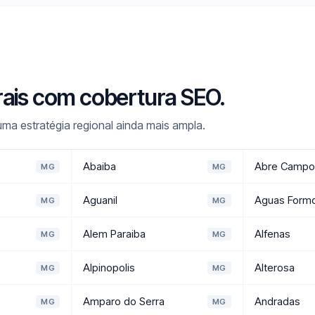
rais com cobertura SEO.
ma estratégia regional ainda mais ampla.
Abaiba
Abre Campo
MG
MG
Aguanil
Aguas Form
MG
MG
Alem Paraiba
Alfenas
MG
MG
Alpinopolis
Alterosa
MG
MG
Amparo do Serra
Andradas
MG
MG