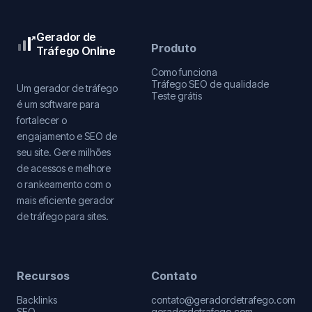
Gerador de
Produto
Tráfego Online
Como funciona
Tráfego SEO de qualidade
Um gerador de tráfego
Teste grátis
é um software para
fortalecer o
engajamento e SEO de
seu site. Gere milhões
de acessos e melhore
o rankeamento com o
mais eficiente gerador
de tráfego para sites.
Recursos
Contato
Backlinks
contato@geradordetrafego.com
SEO
geradordetrafego.com