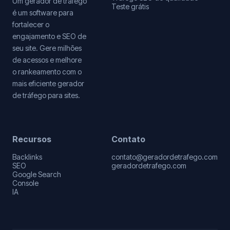
Um gerador de tráfego
Teste grátis
é um software para
fortalecer o
engajamento e SEO de
seu site. Gere milhões
de acessos e melhore
o rankeamento com o
mais eficiente gerador
de tráfego para sites.
Recursos
Contato
Backlinks
contato@geradordetrafego.com
SEO
geradordetrafego.com
Google Search
Console
IA