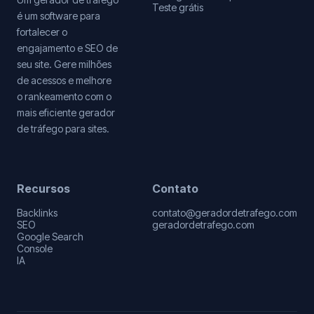
Teste grátis
é um software para
fortalecer o
engajamento e SEO de
seu site. Gere milhões
de acessos e melhore
o rankeamento com o
mais eficiente gerador
de tráfego para sites.
Recursos
Contato
Backlinks
contato@geradordetrafego.com
SEO
geradordetrafego.com
Google Search
Console
IA