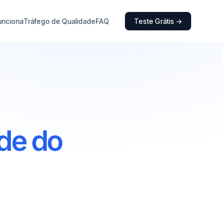
unciona
Tráfego de Qualidade
FAQ
Teste Grátis →
de do