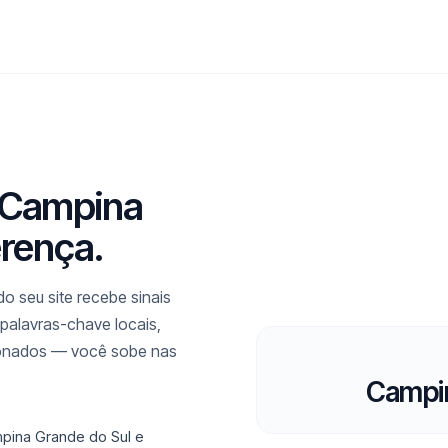
m Campina
erença.
o seu site recebe sinais
palavras-chave locais,
cionados — você sobe nas
Campin
pina Grande do Sul e