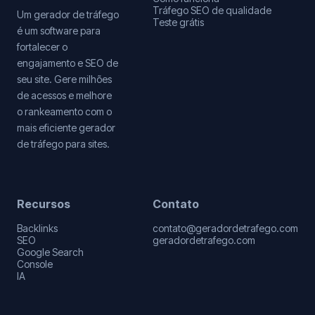
Tráfego SEO de qualidade
Um gerador de tráfego
Teste grátis
é um software para
fortalecer o
engajamento e SEO de
seu site. Gere milhões
de acessos e melhore
o rankeamento com o
mais eficiente gerador
de tráfego para sites.
Recursos
Contato
Backlinks
contato@geradordetrafego.com
SEO
geradordetrafego.com
Google Search
Console
IA