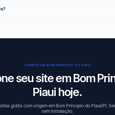
re?
COMECE EM BOM PRINCIPIO DO PIAUI
one seu site em Bom Prin
Piaui hoje.
sitas grátis com origem em Bom Principio do Piaui/PI. S
sem instalação.