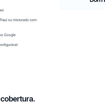
aui
 Piaui ou misturado com
 no Google
onfigurável
 cobertura.