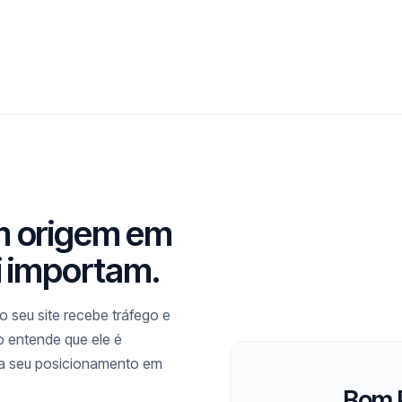
m origem em
i importam.
 seu site recebe tráfego e
mo entende que ele é
ra seu posicionamento em
Bom P