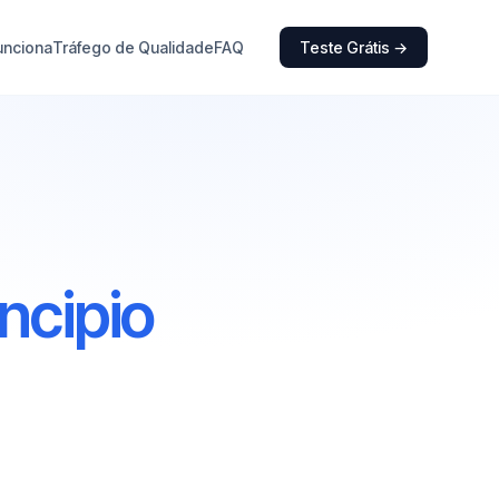
unciona
Tráfego de Qualidade
FAQ
Teste Grátis →
ncipio