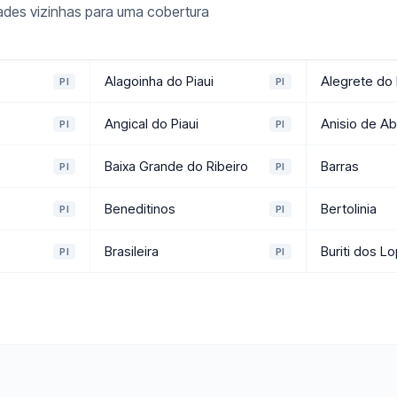
ades vizinhas para uma cobertura
Alagoinha do Piaui
Alegrete do 
PI
PI
Angical do Piaui
Anisio de Ab
PI
PI
Baixa Grande do Ribeiro
Barras
PI
PI
Beneditinos
Bertolinia
PI
PI
Brasileira
Buriti dos L
PI
PI