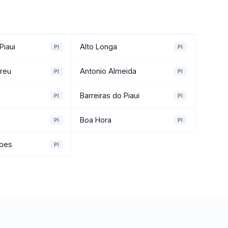
Piaui
Alto Longa
PI
PI
reu
Antonio Almeida
PI
PI
Barreiras do Piaui
PI
PI
Boa Hora
PI
PI
opes
PI