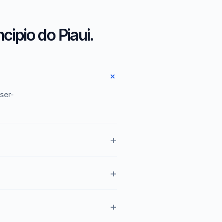
ipio do Piaui.
User-