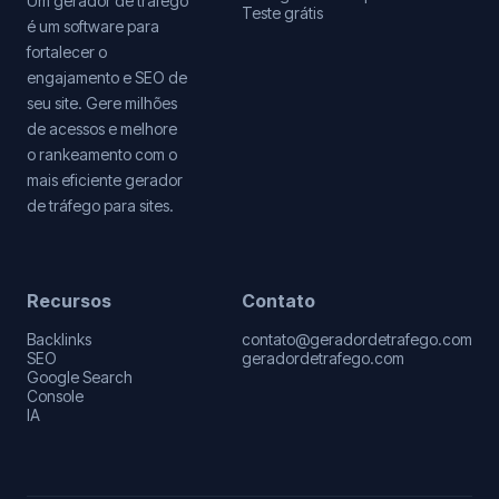
Um gerador de tráfego
Teste grátis
é um software para
fortalecer o
engajamento e SEO de
seu site. Gere milhões
de acessos e melhore
o rankeamento com o
mais eficiente gerador
de tráfego para sites.
Recursos
Contato
Backlinks
contato@geradordetrafego.com
SEO
geradordetrafego.com
Google Search
Console
IA