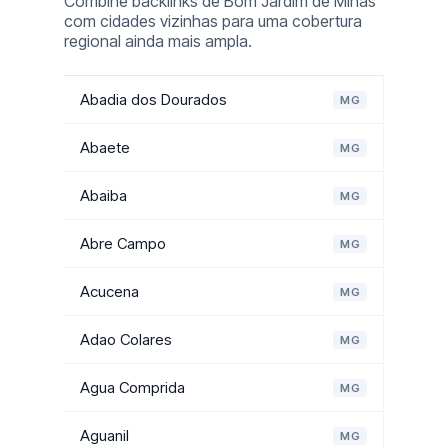
Combine backlinks de Bom Jardim de Minas
com cidades vizinhas para uma cobertura
regional ainda mais ampla.
Abadia dos Dourados
MG
Abaete
MG
Abaiba
MG
Abre Campo
MG
Acucena
MG
Adao Colares
MG
Agua Comprida
MG
Aguanil
MG