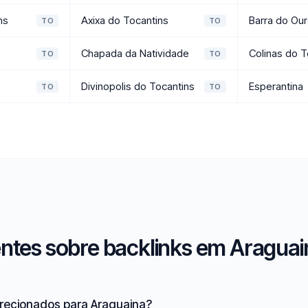
ns
Axixa do Tocantins
Barra do Ou
TO
TO
s
Chapada da Natividade
Colinas do T
TO
TO
Divinopolis do Tocantins
Esperantina
TO
TO
ntes sobre backlinks em Araguai
irecionados para Araguaina?