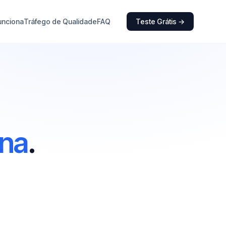
unciona
Tráfego de Qualidade
FAQ
Teste Grátis →
ina
.