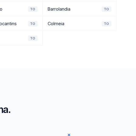
ro
Barrolandia
TO
TO
ocantins
Colmeia
TO
TO
TO
na.